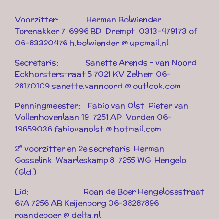
Voorzitter:
Herman Bolwiender
Torenakker 7 6996 BD Drempt 0313-479173 of
06-83320476 h.bolwiender @ upcmail.nl
Secretaris: Sanette Arends - van Noord
Eckhorsterstraat 5 7021 KV Zelhem 06-
28170109 sanette.vannoord @ outlook.com
Penningmeester:
Fabio van Olst Pieter van
Vollenhovenlaan 19 7251 AP Vorden 06-
19659036
fabiovanolst @ hotmail.com
e
2
voorzitter en 2e secretaris: Herman
Gosselink Waarleskamp 8 7255 WG Hengelo
(Gld.)
Lid: Roan de Boer Hengelosestraat
67A 7256 AB Keijenborg 06-38287896
roandeboer @ delta.nl