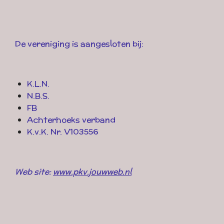
De vereniging is aangesloten bij:
K.L.N.
N.B.S.
FB
Achterhoeks verband
K.v.K. Nr. V103556
Web site:
www.pkv.jouwweb.nl