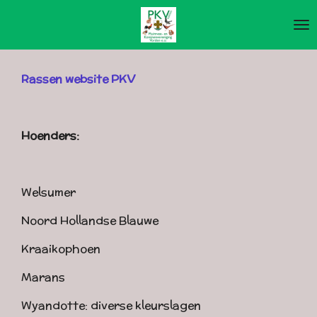
Ga
direct
naar
de
Rassen website PKV
hoofdinhoud
Hoenders:
Welsumer
Noord Hollandse Blauwe
Kraaikophoen
Marans
Wyandotte: diverse kleurslagen